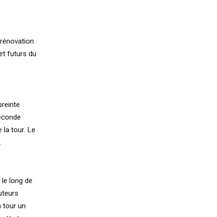
e rénovation
et futurs du
preinte
seconde
 la tour. Le
.
 le long de
uteurs
a tour un